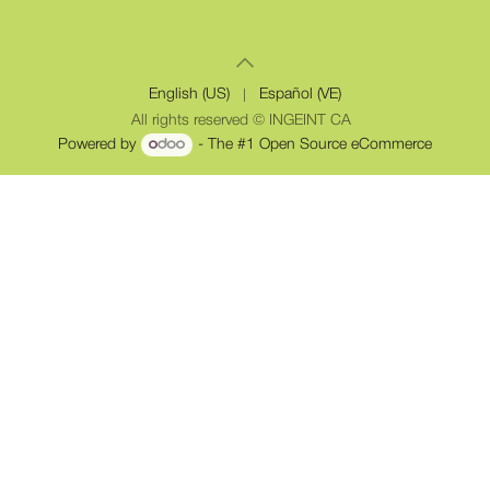
English (US)
|
Español (VE)
All rights reserved © INGEINT CA
Powered by
- The #1
Open Source eCommerce